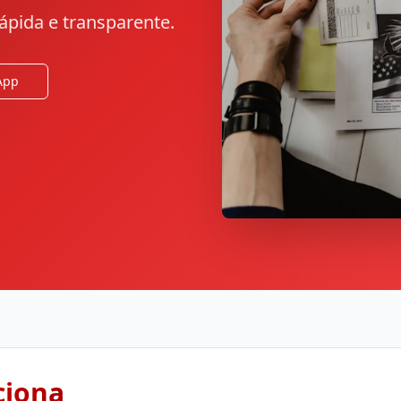
ápida e transparente.
App
ciona