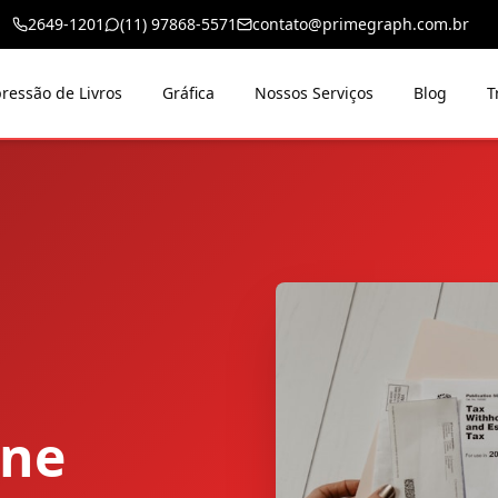
2649-1201
(11) 97868-5571
contato@primegraph.com.br
ressão de Livros
Gráfica
Nossos Serviços
Blog
T
ine