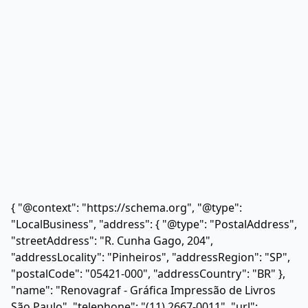
{ "@context": "https://schema.org", "@type":
"LocalBusiness", "address": { "@type": "PostalAddress",
"streetAddress": "R. Cunha Gago, 204",
"addressLocality": "Pinheiros", "addressRegion": "SP",
"postalCode": "05421-000", "addressCountry": "BR" },
"name": "Renovagraf - Gráfica Impressão de Livros
São Paulo", "telephone": "(11) 2667-0011", "url":