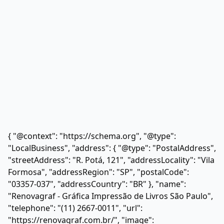
{ "@context": "https://schema.org", "@type":
"LocalBusiness", "address": { "@type": "PostalAddress",
"streetAddress": "R. Potá, 121", "addressLocality": "Vila
Formosa", "addressRegion": "SP", "postalCode":
"03357-037", "addressCountry": "BR" }, "name":
"Renovagraf - Gráfica Impressão de Livros São Paulo",
"telephone": "(11) 2667-0011", "url":
"https://renovagraf.com.br/", "image":