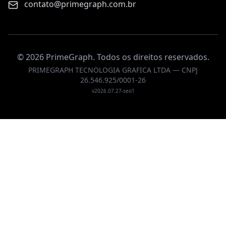
contato@primegraph.com.br
©
2026
PrimeGraph. Todos os direitos reservados.
PRIMEGRAPH TECNOLOGIA GRAFICA LTDA — CNPJ
26.546.925/0001-26
v
2026.07.27-seo1