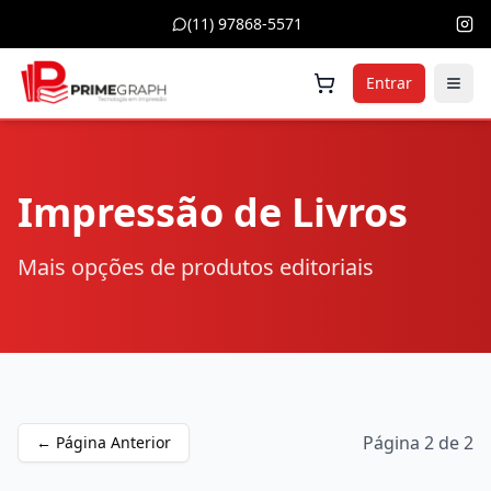
(11) 97868-5571
Entrar
Impressão de Livros
Mais opções de produtos editoriais
Página 2 de 2
← Página Anterior